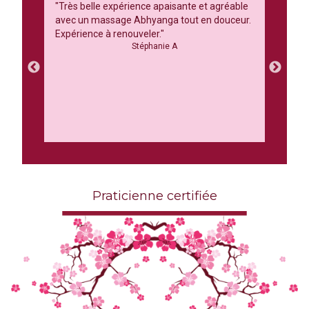
ence et
"Très belle expérience apaisante et agréable
"J’ai p
détente
avec un massage Abhyanga tout en douceur.
découve
ande
Expérience à renouveler."
décontr
Stéphanie A
Ayurvéd
exemple
constat
points d
très bo
avec pr
Praticienne certifiée